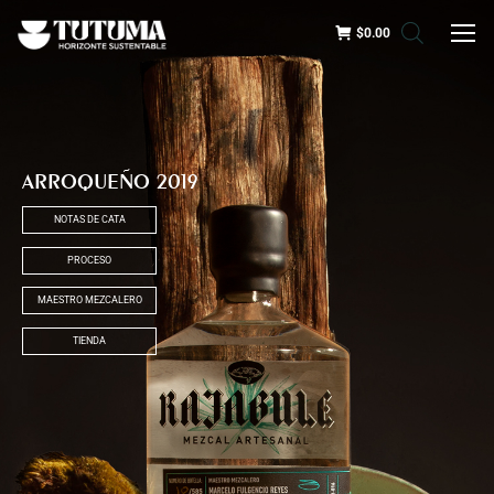
$
0.00
ARROQUEÑO 2019
NOTAS DE CATA
PROCESO
MAESTRO MEZCALERO
TIENDA