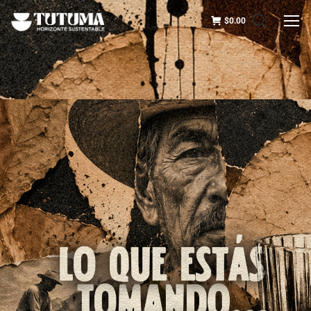
$
0.00