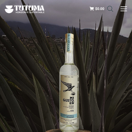
$
0.00