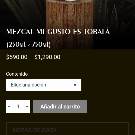
MEZCAL MI GUSTO ES TOBALÁ
(250ml - 750ml)
$
590.00
–
$
1,290.00
Contenido
MEZCAL
Añadir al carrito
MI
GUSTO
ES
NOTAS DE CATA
TOBALÁ