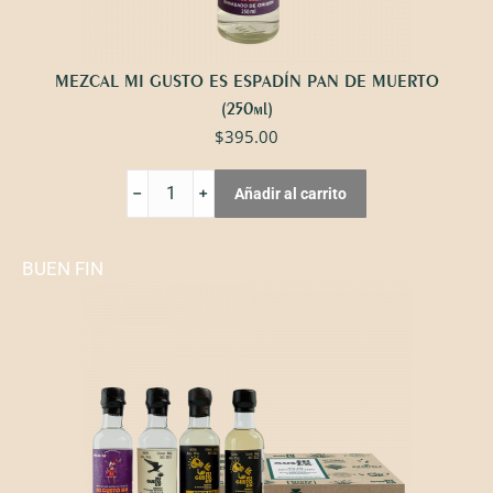
MEZCAL MI GUSTO ES ESPADÍN PAN DE MUERTO
(250ml)
$
395.00
MEZCAL
Añadir al carrito
MI
GUSTO
ES
ESPADÍN
BUEN FIN
PAN
DE
MUERTO
cantidad