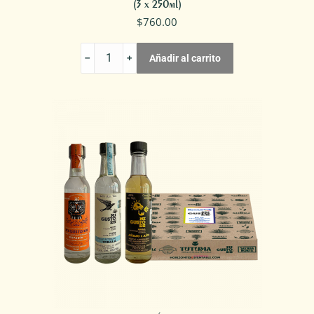
(3 x 250ml)
$
760.00
KIT
Añadir al carrito
DEGUSTACIÓN
3
MEZCALES
MI
GUSTO
ES:
ESPADIN
CLÁSICO
cantidad