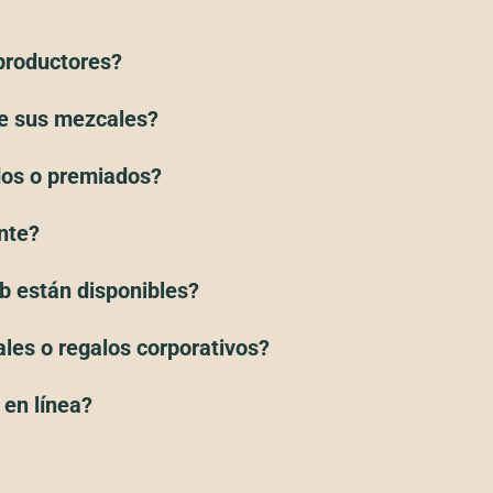
productores?
de sus mezcales?
dos o premiados?
nte?
b están disponibles?
les o regalos corporativos?
 en línea?
?