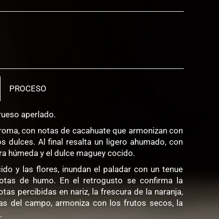
PROCESO
rueso aperlado.
aroma, con notas de cacahuate que armonizan con
tos dulces. Al final resalta un ligero ahumado, con
ra húmeda y el dulce maguey cocido.
do y las flores, inundan el paladar con un tenue
tas de humo. En el retrogusto se confirma la
tas percibidas en nariz, la frescura de la naranja,
as del campo, armoniza con los frutos secos, la
.