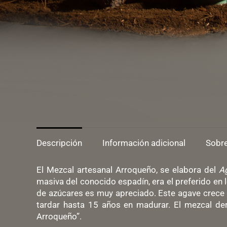
Descripción
Información adicional
Sobre
El Mezcal artesanal Arroqueño, se elabora del
A
masiva del conocido espadín, era el preferido e
de azúcares es muy apreciado. Este agave crece m
tardar hasta 15 años en madurar. El mezcal der
Arroqueño”.