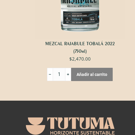
MEZCAL RAJABULE TOBALÁ 2022
(750ml)
$
2,470.00
MEZCAL
Añadir al carrito
RAJABULE
TOBALÁ
2022
cantidad