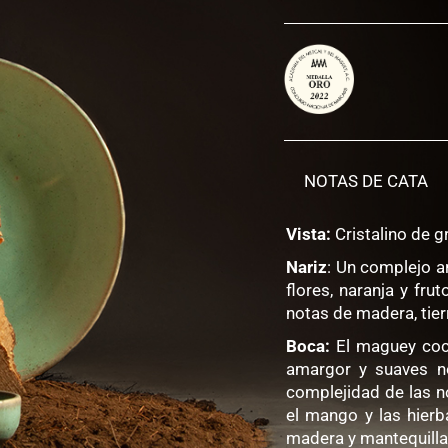
ARROQUEÑO
2019
cantidad
NOTAS DE CATA
Vista:
Cristalino de g
Nariz
: Un complejo 
flores, naranja y fru
notas de madera, tier
Boca:
El maguey coci
amargor y suaves no
complejidad de las no
el mango y las hierb
madera y mantequilla