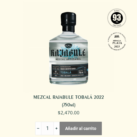
TOBASICHE
|
MEXICANO
2016
cantidad
MEZCAL RAJABULE TOBALÁ 2022
(750ml)
$
2,470.00
MEZCAL
Añadir al carrito
RAJABULE
TOBALÁ