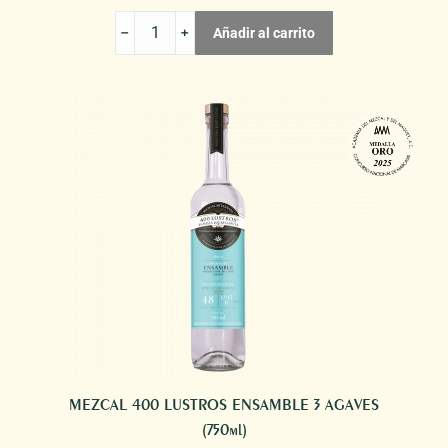
MEZCAL
Añadir al carrito
MI
GUSTO
ES
ESPADÍN
PAN
DE
MUERTO
cantidad
MEZCAL 400 LUSTROS ENSAMBLE 3 AGAVES
(750ml)