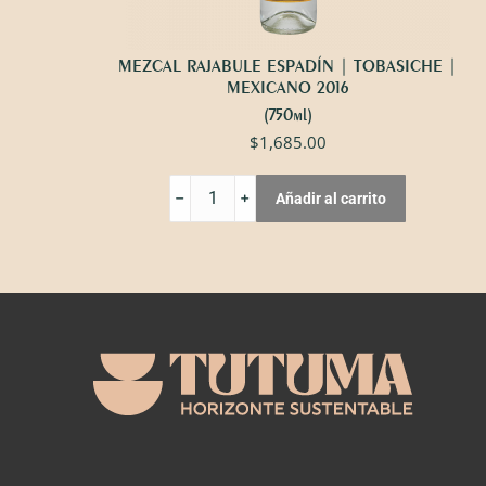
MEZCAL RAJABULE ESPADÍN | TOBASICHE |
MEXICANO 2016
(750ml)
$
1,685.00
MEZCAL
Añadir al carrito
RAJABULE
ESPADÍN
|
TOBASICHE
|
MEXICANO
2016
cantidad