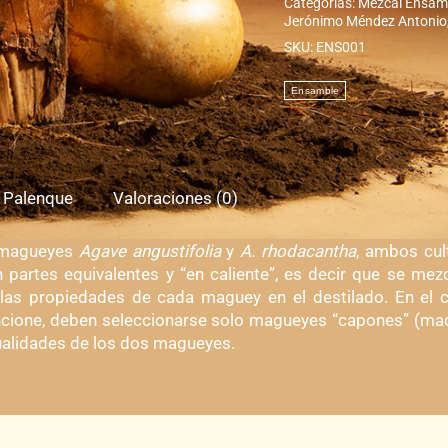
Categorías:
Mezcal Ensam
Jerónimo Méndez Antonio
SKU:
ENS001
l Palenque
Valoraciones (0)
n magueyes
Agave angustifolia
y
A. rhodacantha
, ambos cul
artes equivalentes y “en caliente”, es decir que se mezc
as propiedades de cada maguey en el destilado. En el 
uncione, deben seleccionarse solo magueyes “capones” (mad
ualidades de los dos magueyes.