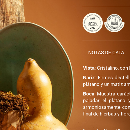
ESPADIN
|
MEXICANO
2016
cantidad
NOTAS DE CATA
Vista
: Cristalino, con
Nariz
: Firmes destel
plátano y un matiz a
Boca
: Muestra carác
paladar el plátano 
armoniosamente con u
final de hierbas y flor