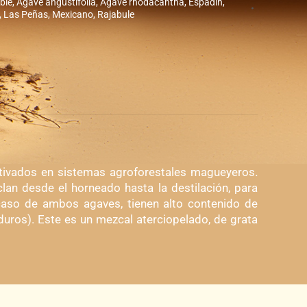
ble
,
Agave angustifolia
,
Agave rhodacantha
,
Espadín
,
,
Las Peñas
,
Mexicano
,
Rajabule
tivados en sistemas agroforestales magueyeros
.
lan desde el horneado hasta la destilación, para
caso de ambos agaves, tienen alto contenido de
uros). Este es un mezcal aterciopelado, de grata