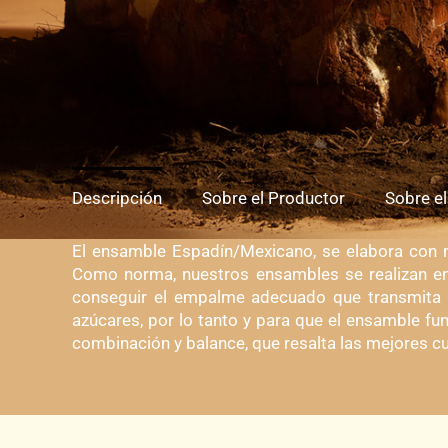
Descripción
Sobre el Productor
Sobre e
El ensamble Espadín/Mexicano, se elabora co
Como norma, nuestros ensambles se realizan en p
conseguir el empalme adecuado que transmita l
azúcares, por lo tanto y para que el ensamble f
combinación y balance, que resalta las mejores c