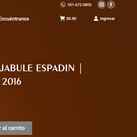
951-672-0803
Instagram
Facebook
page
page
Encuéntranos
$
0.00
Ingresar
opens
opens
in
in
new
new
window
window
JABULE ESPADIN |
2016
 al carrito