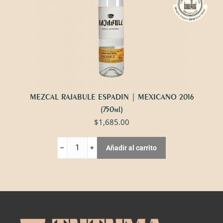
MEZCAL RAJABULE ESPADIN | MEXICANO 2016
(750ml)
$
1,685.00
MEZCAL
Añadir al carrito
RAJABULE
ESPADIN
|
MEXICANO
2016
cantidad