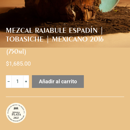
MEZCAL RAJABULE ESPADÍN |
TOBASICHE | MEXICANO 2016
(750ml)
$
1,685.00
MEZCAL
Añadir al carrito
RAJABULE
ESPADÍN
|
TOBASICHE
|
MEXICANO
2016