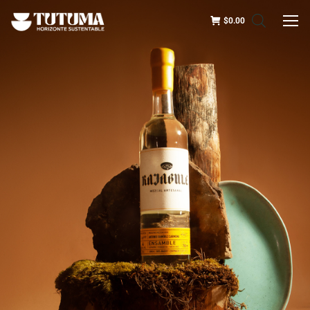
$
0.00